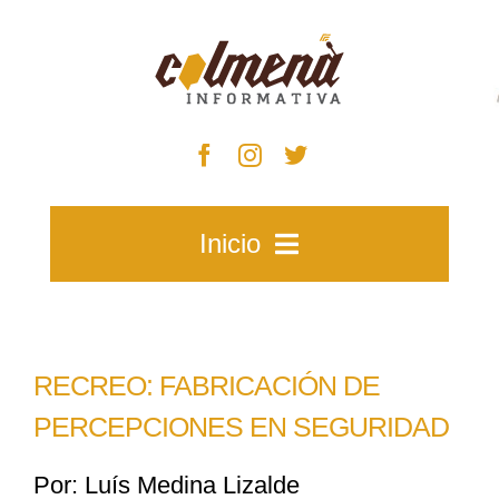
Skip
to
content
Inicio
Inicio
RECREO: FABRICACIÓN DE
Zacatecas
PERCEPCIONES EN SEGURIDAD
Por: Luís Medina Lizalde
Municipios