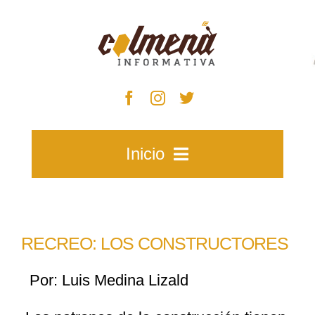
Skip
to
content
Inicio
Inicio
RECREO: LOS CONSTRUCTORES
Zacatecas
Por: Luis Medina Lizald
Municipios