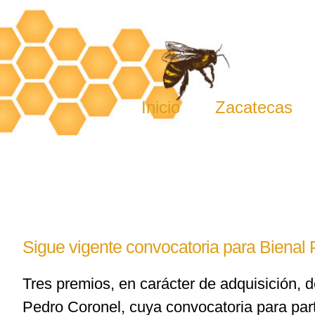
Skip
to
content
Inicio
Zacatecas
Sigue vigente convocatoria para Bienal
Tres premios, en carácter de adquisición, 
Pedro Coronel, cuya convocatoria para part