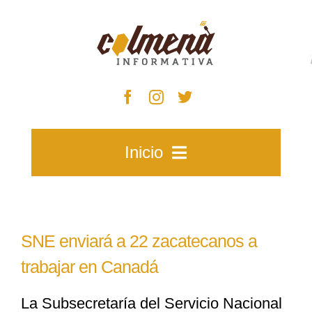
Skip
to
content
Inicio
Inicio
SNE enviará a 22 zacatecanos a
Zacatecas
trabajar en Canadá
L
a Subsecretaría del Servicio Nacional
Municipios