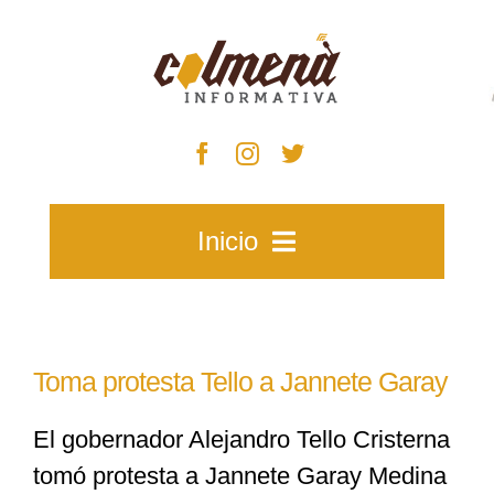
Skip
to
content
Inicio
Inicio
Toma protesta Tello a Jannete Garay
Zacatecas
El gobernador Alejandro Tello Cristerna
tomó protesta a Jannete Garay Medina
Municipios