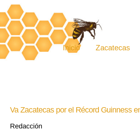
Skip
to
content
Inicio
Zacatecas
Va Zacatecas por el Récord Guinness e
Redacción