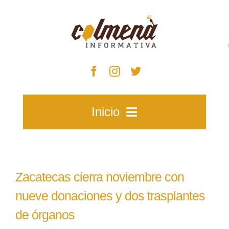
Skip
to
content
Inicio
Inicio
Zacatecas cierra noviembre con
Zacatecas
nueve donaciones y dos trasplantes
de órganos
Municipios