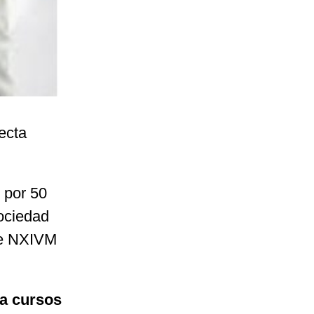
secta
 por 50
ociedad
de NXIVM
 a cursos