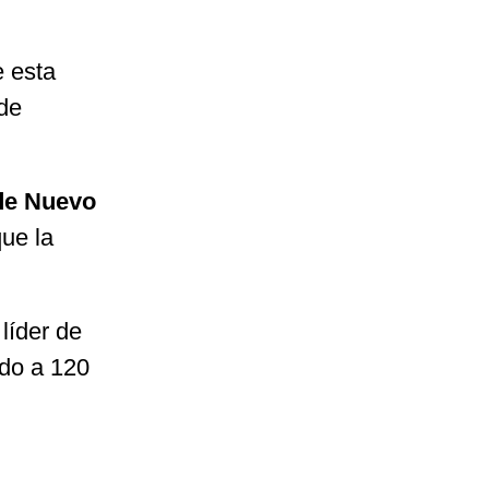
e esta
 de
de Nuevo
que la
líder de
ado a 120