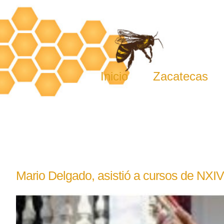
Skip
to
content
Inicio
Zacatecas
Mario Delgado, asistió a cursos de NXI
View
Larger