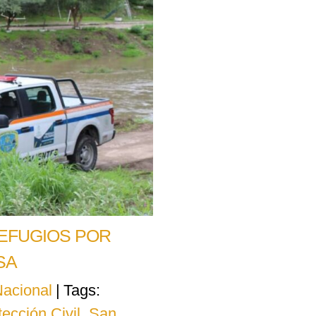
REFUGIOS POR
ESA
acional
|
Tags:
tección Civil
,
San