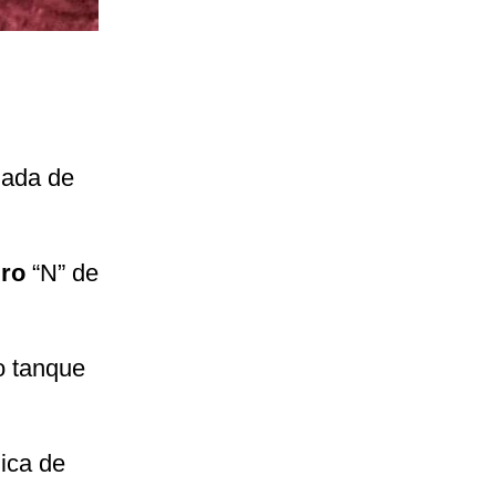
gada de
dro
“N” de
to tanque
ica de